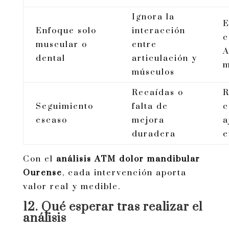
Ignora la
E
Enfoque solo
interacción
c
muscular o
entre
A
dental
articulación y
m
músculos
Recaídas o
R
Seguimiento
falta de
c
escaso
mejora
a
duradera
e
Con el
análisis ATM dolor mandibular
Ourense
, cada intervención aporta
valor real y medible.
12. Qué esperar tras realizar el
análisis