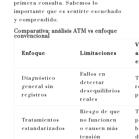
primera consulta. Sabemos lo
importante que es sentirte escuchado
y comprendido.
Comparativa: análisis ATM vs enfoque
convencional
V
Enfoque
Limitaciones
a
e
Fallos en
Diagnóstico
T
detectar
general sin
r
desequilibrios
registros
p
reales
Riesgo de que
T
Tratamientos
no funcionen
p
estandarizados
o causen más
b
tensión
d